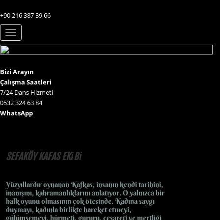
+90 216 387 39 66
Toggle
navigation
Bizi Arayın
Çalışma Saatleri
7/24 Dans Hizmeti
0532 324 63 84
WhatsApp
SEFAKÖY KAFAS EKİBİ
Yüzyıllardır oynanan Kafkas, insanın kendi tarihini,
inanışını, kahramanlıklarını anlatıyor. O yalnızca bir
halk oyunu olmasının çok ötesinde. Kadına saygı
duymayı, kadınla birlikte hareket etmeyi,
gülümsemeyi, hürmeti, gururu, cesareti ve mertliği