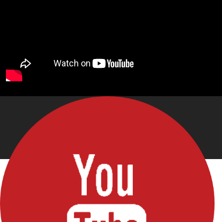
Bu websitesi webservis
site kurma
paneli ile oluşturulmuştur.